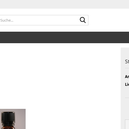
Suche...
S
Ar
Li