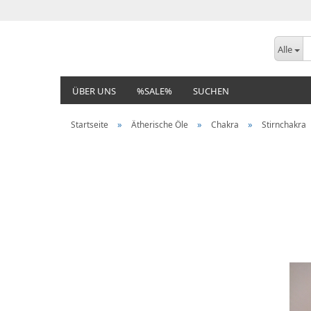
Alle
ÜBER UNS
%SALE%
SUCHEN
»
»
»
Startseite
Ätherische Öle
Chakra
Stirnchakra