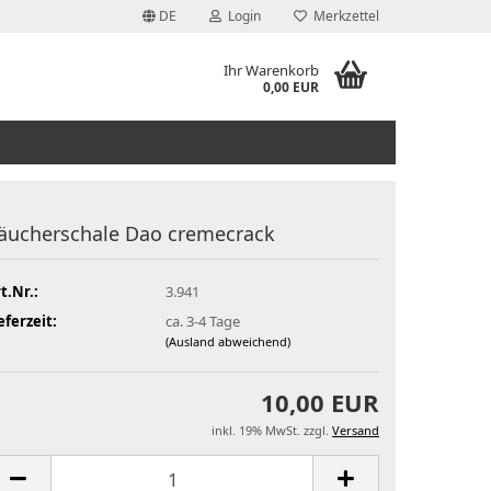
DE
Login
Merkzettel
Ihr Warenkorb
0,00 EUR
äucherschale Dao cremecrack
t.Nr.:
3.941
eferzeit:
ca. 3-4 Tage
(Ausland abweichend)
10,00 EUR
inkl. 19% MwSt. zzgl.
Versand