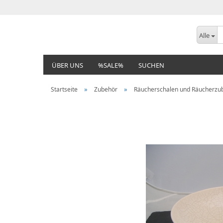
Alle
ÜBER UNS
%SALE%
SUCHEN
»
»
Startseite
Zubehör
Räucherschalen und Räucherzu