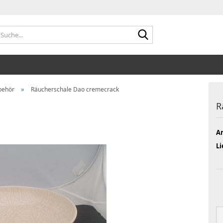
Suche...
»
behör
Räucherschale Dao cremecrack
R
Ar
Li