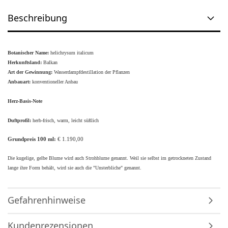
Beschreibung
Botanischer Name:
helichrysum italicum
Herkunftsland:
Balkan
Art der Gewinnung:
Wasserdampfdestillation der Pflanzen
Anbauart:
konventioneller Anbau
Herz-Basis-Note
Duftprofil:
herb-frisch, warm, leicht süßlich
Grundpreis 100 ml:
€ 1.190,00
Die kugelige, gelbe Blume wird auch Strohblume genannt. Weil sie selbst im getrockneten Zustand
lange ihre Form behält, wird sie auch die "Unsterbliche" genannt.
Gefahrenhinweise
Kundenrezensionen